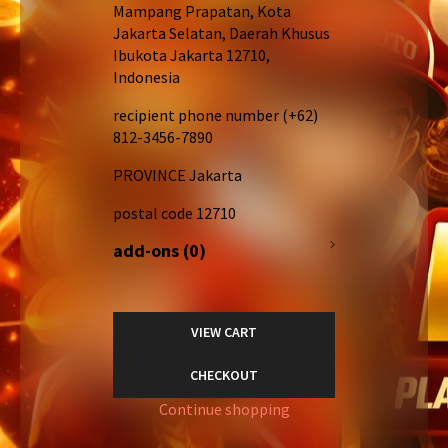
Mampang Prapatan, Kota
Jakarta Selatan, Daerah Khusus
Ibukota Jakarta 12710,
Indonesia
recipient phone number
(+62)
812-3456-7890
PROVINCE
Jakarta
postal code
12710
add-ons (0)
VIEW CART
CHECKOUT
Continue shopping